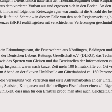
gen! Offensichtlich hatte sich der Triebfahrzeugführer beim Aufprall
n aus dem vorderen Vorbau aus und ergossen sich in den Boden. An de
lt. Im darauf folgenden Reisezugwagen war zunächst die Anzahl der b
de Rufe und Schreie – in diesem Falle von den nach Regieanweisung h
uzes (BRK) realitätsgetreu mit verschiedenen Verletzungen geschminkt
er ein Erkundungsteam, die Feuerwehren aus Nördlingen, Baldingen u
 der Deutschen Lebens-Rettungs-Gesellschaft e.V. (DLRG), das Tech
sowie das Sperren von Gleisen und das Bereitstellen der Informationen
g. Insgesamt waren nach kurzer Zeit mehr 100 Einsatzkräfte vor Ort ve
em Abend an der fiktiven Unfallstelle am Güterbahnhof ca. 160 Persone
ie Versorgung von Verletzten und erste Aufräumarbeiten an der Unfall
äfte, Statisten, Komparsen und die beteiligten Eisenbahner einen zünft
igkeit, dass man für den Ernstfall probt, man aber auch gleichzeitig hoff