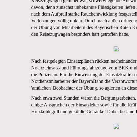
Reisezugwagen gebildet war, schwerwiegende Auswirkun
davon, denn zunächst unbekannte Flüssigkeiten liefe
nach dem Aufprall starke Rauchentwicklung festgestel
Verletzungen völlig unklar. Durch nach außen dringen
der Übung von Mitarbeitern des Bayerischen Roten Kre
den Reisezugwagen besonders hart getroffen hatte.
Nach festgelegten Einsatzplänen rückten nacheinand
Notarzteinsatz- und Führungsfahrzeuge vom BRK und
die Polizei an. Für die Einweisung der Einsatzkräfte 
Notdienstmitarbeiter der BayernBahn die Verantwortun
'amtlichen' Beobachter der Übung, so agierten an dies
Nach etwa zwei Stunden waren die Bergungsarbeiten, d
einige Ansprachen der Einsatzleiter sowie für alle Kr
Holzkohlegrill und gekühlte Getränke! Dabei bestand Ein