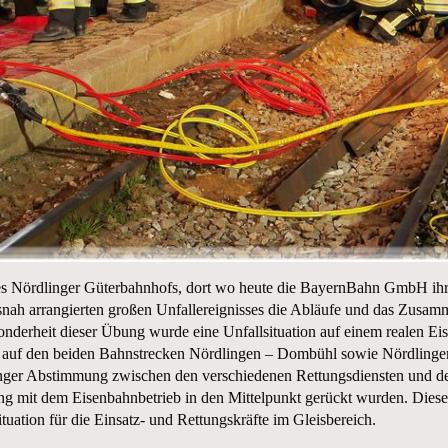
 Nördlinger Güterbahnhofs, dort wo heute die BayernBahn GmbH ihre
nah arrangierten großen Unfallereignisses die Abläufe und das Zusammen
onderheit dieser Übung wurde eine Unfallsituation auf einem realen E
a es auf den beiden Bahnstrecken Nördlingen – Dombühl sowie Nördli
 enger Abstimmung zwischen den verschiedenen Rettungsdiensten und
ng mit dem Eisenbahnbetrieb in den Mittelpunkt gerückt wurden. Dies
uation für die Einsatz- und Rettungskräfte im Gleisbereich.