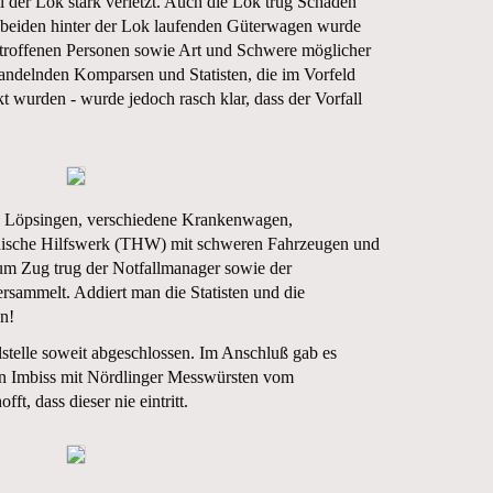
 der Lok stark verletzt. Auch die Lok trug Schäden
n beiden hinter der Lok laufenden Güterwagen wurde
etroffenen Personen sowie Art und Schwere möglicher
andelnden Komparsen und Statisten, die im Vorfeld
 wurden - wurde jedoch rasch klar, dass der Vorfall
nd Löpsingen, verschiedene Krankenwagen,
nische Hilfswerk (THW) mit schweren Fahrzeugen und
 zum Zug trug der Notfallmanager sowie der
rsammelt. Addiert man die Statisten und die
n!
stelle soweit abgeschlossen. Im Anschluß gab es
igen Imbiss mit Nördlinger Messwürsten vom
t, dass dieser nie eintritt.