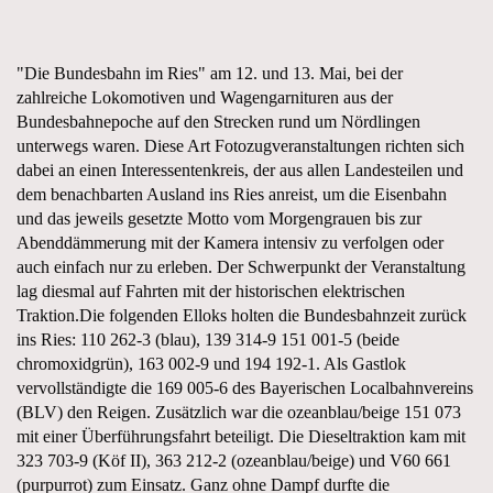
"Die Bundesbahn im Ries" am 12. und 13. Mai, bei der
zahlreiche Lokomotiven und Wagengarnituren aus der
Bundesbahnepoche auf den Strecken rund um Nördlingen
unterwegs waren. Diese Art Fotozugveranstaltungen richten sich
dabei an einen Interessentenkreis, der aus allen Landesteilen und
dem benachbarten Ausland ins Ries anreist, um die Eisenbahn
und das jeweils gesetzte Motto vom Morgengrauen bis zur
Abenddämmerung mit der Kamera intensiv zu verfolgen oder
auch einfach nur zu erleben. Der Schwerpunkt der Veranstaltung
lag diesmal auf Fahrten mit der historischen elektrischen
Traktion.Die folgenden Elloks holten die Bundesbahnzeit zurück
ins Ries: 110 262-3 (blau), 139 314-9 151 001-5 (beide
chromoxidgrün), 163 002-9 und 194 192-1. Als Gastlok
vervollständigte die 169 005-6 des Bayerischen Localbahnvereins
(BLV) den Reigen. Zusätzlich war die ozeanblau/beige 151 073
mit einer Überführungsfahrt beteiligt. Die Dieseltraktion kam mit
323 703-9 (Köf II), 363 212-2 (ozeanblau/beige) und V60 661
(purpurrot) zum Einsatz. Ganz ohne Dampf durfte die