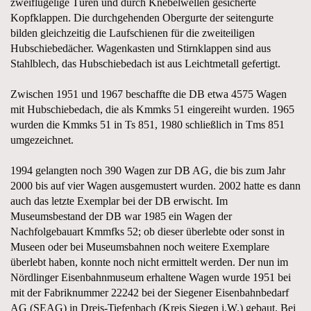
zweiflügelige Türen und durch Knebelwellen gesicherte
Kopfklappen. Die durchgehenden Obergurte der seitengurte
bilden gleichzeitig die Laufschienen für die zweiteiligen
Hubschiebedächer. Wagenkasten und Stirnklappen sind aus
Stahlblech, das Hubschiebedach ist aus Leichtmetall gefertigt.
Zwischen 1951 und 1967 beschaffte die DB etwa 4575 Wagen
mit Hubschiebedach, die als Kmmks 51 eingereiht wurden. 1965
wurden die Kmmks 51 in Ts 851, 1980 schließlich in Tms 851
umgezeichnet.
1994 gelangten noch 390 Wagen zur DB AG, die bis zum Jahr
2000 bis auf vier Wagen ausgemustert wurden. 2002 hatte es dann
auch das letzte Exemplar bei der DB erwischt. Im
Museumsbestand der DB war 1985 ein Wagen der
Nachfolgebauart Kmmfks 52; ob dieser überlebte oder sonst in
Museen oder bei Museumsbahnen noch weitere Exemplare
überlebt haben, konnte noch nicht ermittelt werden. Der nun im
Nördlinger Eisenbahnmuseum erhaltene Wagen wurde 1951 bei
mit der Fabriknummer 22242 bei der Siegener Eisenbahnbedarf
AG (SEAG) in Dreis-Tiefenbach (Kreis Siegen i.W.) gebaut. Bei