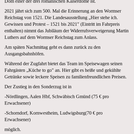
Dom einer der drei romanischen Kaiserdome ist.
2021 jährt sich zum 500. Mal die Erinnerung an den Wormser
Reichstag von 1521. Die Landesausstellung „Hier stehe ich.
Gewissen und Protest – 1521 bis 2021" (Eintritt im Fahrpreis
enthalten) nimmt das Jubiläum der Widerrufsverweigerung Martin
Luthers auf dem Wormser Reichstag zum Anlass.
Am späten Nachmittag geht es dann zurück zu den
Ausgangsbahnhöfen.
Während der Zugfahrt bietet das Team im Speisewagen seinen
Fahrgästen „Küche to go" an. Hier gibt es heiße und gekühlte
Getränke sowie leckere Speisen zu familienfreundlichen Preisen.
Der Zustieg in den Sonderzug ist in
-Nördlingen, Aalen Hbf, Schwäbisch Gmünd (75 € pro
Erwachsener)
-Schorndorf, Kornwestheim, Ludwigsburg(70 € pro
Erwachsener)
möglich.