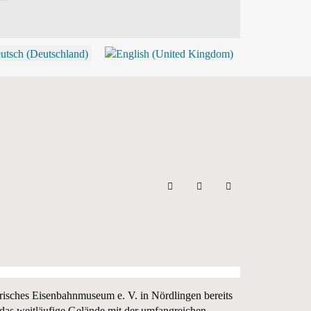
P
Search
Updates abonnieren
Sign In
isches Eisenbahnmuseum e. V. in Nördlingen bereits
 das weitläufige Gelände mit der umfangreichen