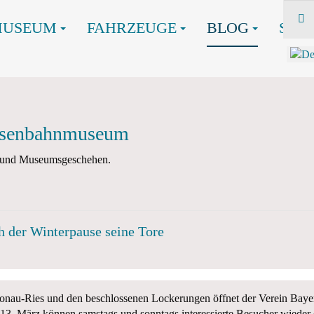
MUSEUM
FAHRZEUGE
BLOG
SHO
Eisenbahnmuseum
en und Museumsgeschehen.
 der Winterpause seine Tore
onau-Ries und den beschlossenen Lockerungen öffnet der Verein Bayer
m 13. März können samstags und sonntags interessierte Besucher wieder