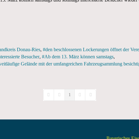
Landkreis Donau-Ries
den beschlossenen Lockerungen öffnet der Ve
nteressierte Besucher
Ab dem 13. März können samstags
 weitläufige Gelände mit der umfangreichen Fahrzeugsammlung besicht
1
First Page
Previous Page
Next Page
Last Page
Bayerisches Ei