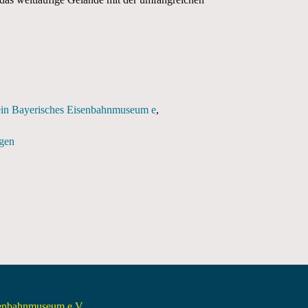
rein Bayerisches Eisenbahnmuseum e
igen
senbahnmuseum e.V.