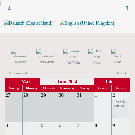
Nach Jahr
Nach Monat
Suche
Nach Woche
Heute
Monatsansicht
Juni 2024
Mai
Juni 2024
Juli
Montag
Dienstag
Mittwoch
Donnerstag
Freitag
Samstag
Sonntag
27
28
29
30
31
1
2
10:00 Uhr
Seenland..
3
4
5
6
7
8
9