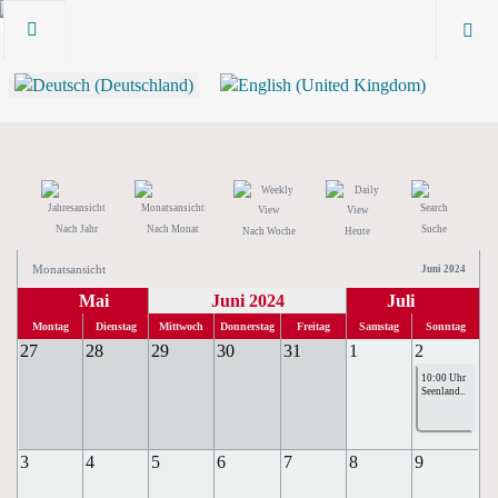
Nach Jahr
Nach Monat
Suche
Nach Woche
Heute
Monatsansicht
Juni 2024
Mai
Juni 2024
Juli
Montag
Dienstag
Mittwoch
Donnerstag
Freitag
Samstag
Sonntag
27
28
29
30
31
1
2
10:00 Uhr
Seenland..
3
4
5
6
7
8
9