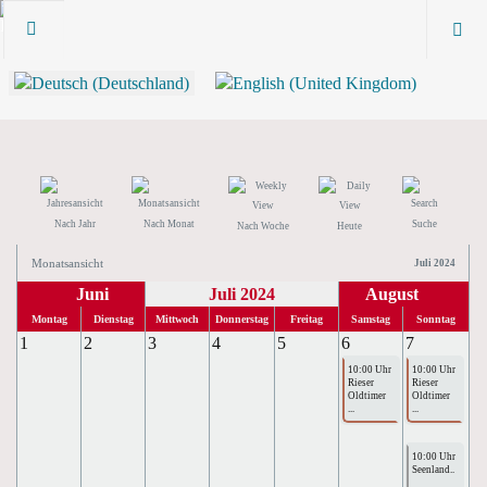
Nach Jahr
Nach Monat
Suche
Nach Woche
Heute
Monatsansicht
Juli 2024
Juni
Juli 2024
August
Montag
Dienstag
Mittwoch
Donnerstag
Freitag
Samstag
Sonntag
1
2
3
4
5
6
7
10:00 Uhr
10:00 Uhr
Rieser
Rieser
Oldtimer
Oldtimer
...
...
10:00 Uhr
Seenland..