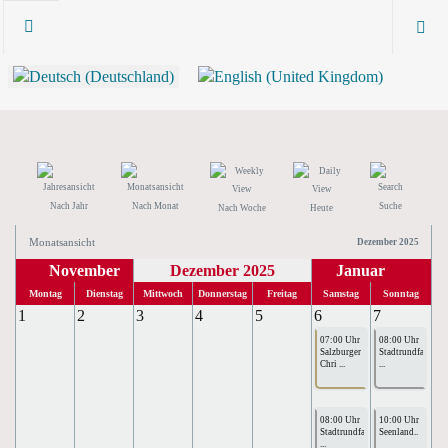
Nach Jahr
Nach Monat
Suche
Nach Woche
Heute
Monatsansicht
Dezember 2025
November
Dezember 2025
Januar
Montag
Dienstag
Mittwoch
Donnerstag
Freitag
Samstag
Sonntag
1
2
3
4
5
6
7
07:00 Uhr
08:00 Uhr
Salzburger
Stadtrundfahrte
Chri ...
...
08:00 Uhr
10:00 Uhr
Stadtrundfahrte
Seenland..
...