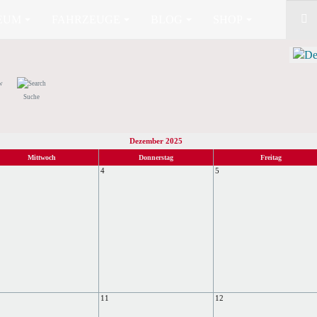
EUM
FAHRZEUGE
BLOG
SHOP
Suche
Dezember 2025
Mittwoch
Donnerstag
Freitag
4
5
11
12