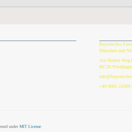
Bayerisches Eis
München und Nö
Am Hohen Weg 
86720 Nördlinge
info@bayerische
+49 9081 24309 (
censed under
MIT License.