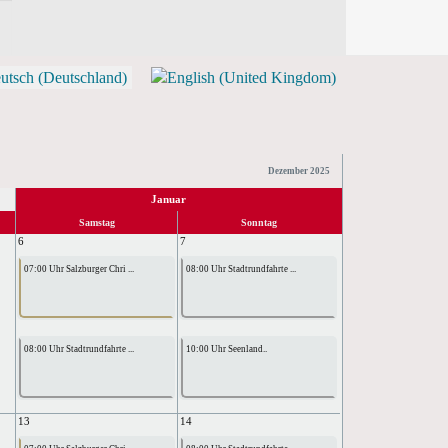
Dezember 2025
Januar
Samstag
Sonntag
6
7
07:00 Uhr Salzburger Chri ...
08:00 Uhr Stadtrundfahrte ...
08:00 Uhr Stadtrundfahrte ...
10:00 Uhr Seenland..
13
14