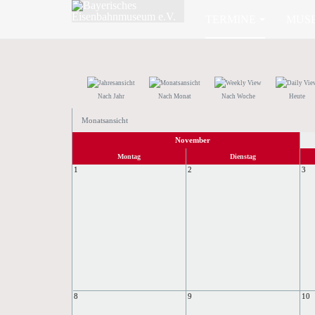
TERMINE
MUS
Nach Jahr
Nach Monat
Nach Woche
Heute
Monatsansicht
November
Montag
Dienstag
1
2
3
8
9
10