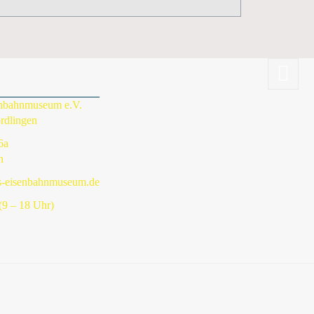
enbahnmuseum e.V.
rdlingen
6a
n
s-eisenbahnmuseum.de
9 – 18 Uhr)