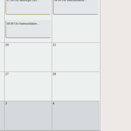
07:00 Uhr Salzburger Chri ...
08:00 Uhr Stadtrundfahrte ...
08:00 Uhr Stadtrundfahrte ...
20
21
27
28
3
4