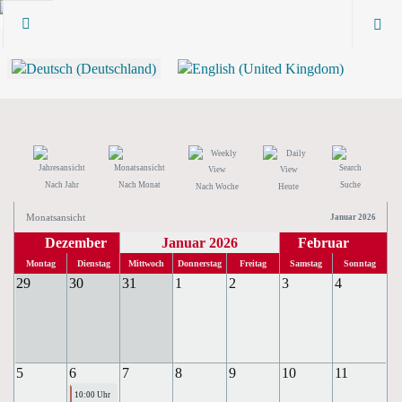
Nach Jahr
Nach Monat
Suche
Nach Woche
Heute
Monatsansicht
Januar 2026
Dezember
Januar 2026
Februar
Montag
Dienstag
Mittwoch
Donnerstag
Freitag
Samstag
Sonntag
29
30
31
1
2
3
4
5
6
7
8
9
10
11
10:00 Uhr