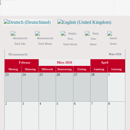
Nach Jahr
Nach Monat
Suche
Nach Woche
Heute
Monatsansicht
März 2026
Februar
März 2026
April
Montag
Dienstag
Mittwoch
Donnerstag
Freitag
Samstag
Sonntag
23
24
25
26
27
28
1
2
3
4
5
6
7
8