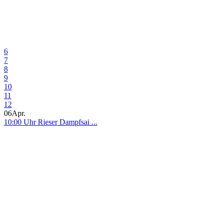
6
7
8
9
10
11
12
06
Apr.
10:00 Uhr Rieser Dampfsai ...