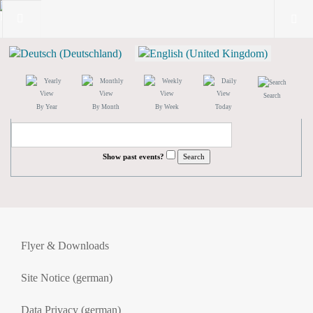
Search
By Year
By Month
By Week
Today
Show past events?
Flyer & Downloads
Site Notice (german)
Data Privacy (german)