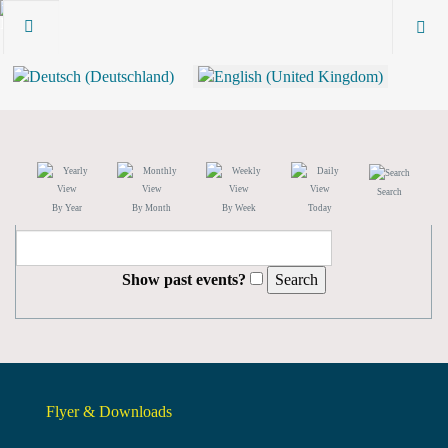
Search
By Year
By Month
By Week
Today
Show past events?
Flyer & Downloads