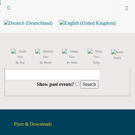
Search
By Year
By Month
By Week
Today
Show past events?
Flyer & Downloads