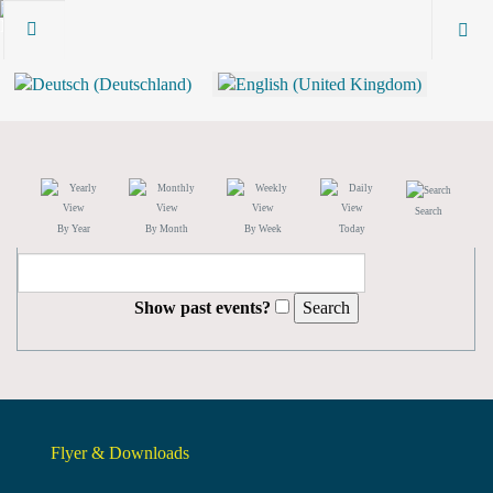
Search
By Year
By Month
By Week
Today
Show past events?
Flyer & Downloads