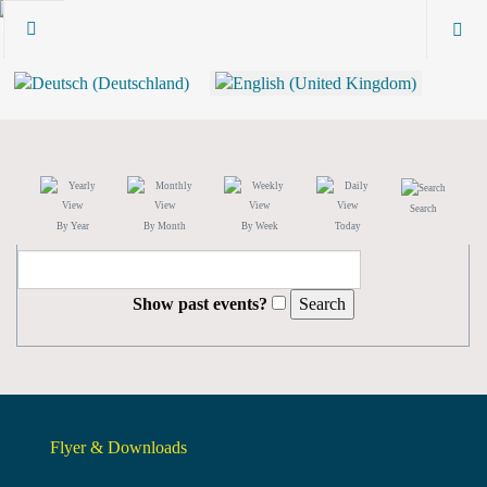
Search
By Year
By Month
By Week
Today
Show past events?
Flyer & Downloads