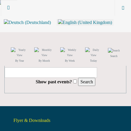
Search
By Year
By Month
By Week
Today
Show past events?
Flyer & Downloads