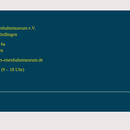
senbahnmuseum e.V.
rdlingen
 6a
en
es-eisenbahnmuseum.de
(9 – 18 Uhr)