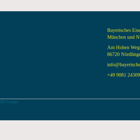
Bayerisches Ei
München und Nö
Am Hohen Weg
86720 Nördling
info@bayerisch
+49 9081 24309 
MIT License.