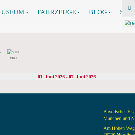
MUSEUM
FAHRZEUGE
BLOG
SHO
Suche
01. Juni 2026 - 07. Juni 2026
Bayerisches Ei
München und Nö
Am Hohen Weg
86720 Nördling