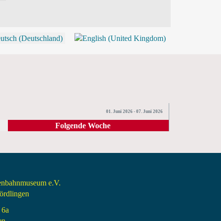
P
01. Juni 2026 - 07. Juni 2026
Folgende Woche
senbahnmuseum e.V.
rdlingen
 6a
en