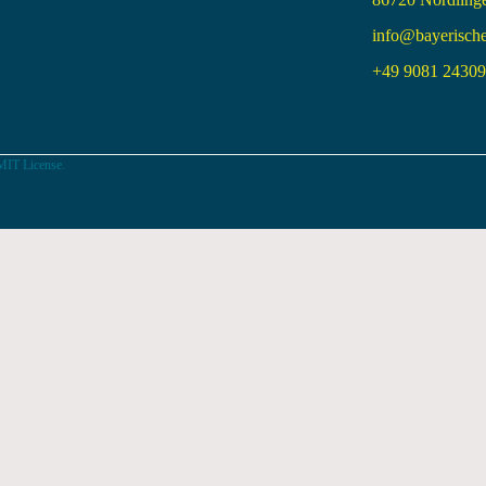
info@bayerisch
+49 9081 24309 
MIT License.