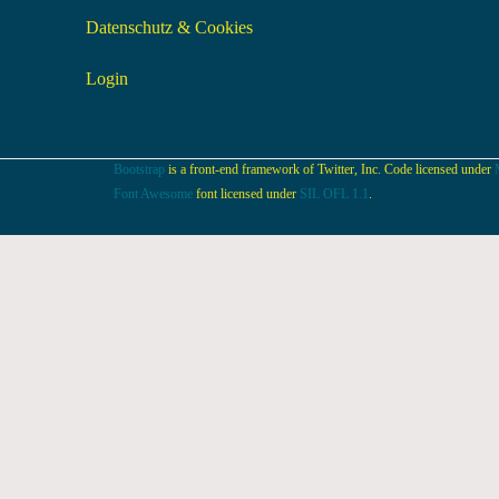
Datenschutz & Cookies
Login
Bootstrap
is a front-end framework of Twitter, Inc. Code licensed under
Font Awesome
font licensed under
SIL OFL 1.1
.