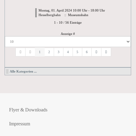
Montag, 01. April 2024 10:00 Uhr - 18:00 Uhr
Hesselbergbahn
:: Museumsbahn
Limite der Paginierungsliste
1 - 10 / 56 Einträge
Anzeige #
1
2
3
4
5
6
Alle Kategorien ...
Flyer & Downloads
Impressum