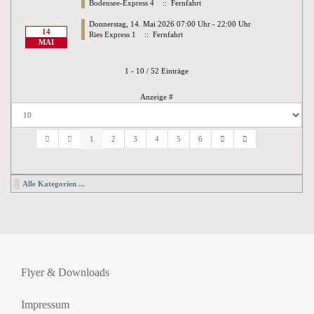
Bodensee-Express 4
:: Fernfahrt
Donnerstag, 14. Mai 2026 07:00 Uhr - 22:00 Uhr
14
Ries Express 1
:: Fernfahrt
MAI
Limite der Paginierungsliste
1 - 10 / 52 Einträge
Anzeige #
1
2
3
4
5
6
Alle Kategorien ...
Flyer & Downloads
Impressum