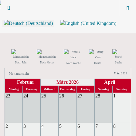
Nach Jahr
Nach Monat
Suche
Nach Woche
Heute
Monatsansicht
März 2026
Februar
März 2026
April
Montag
Dienstag
Mittwoch
Donnerstag
Freitag
Samstag
Sonntag
23
24
25
26
27
28
1
2
3
4
5
6
7
8