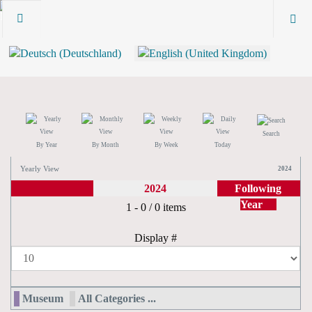
Search
By Year
By Month
By Week
Today
Yearly View
2024
2024
Following
Year
Pagination List Limit
1 - 0 / 0 items
Display #
Museum
All Categories ...