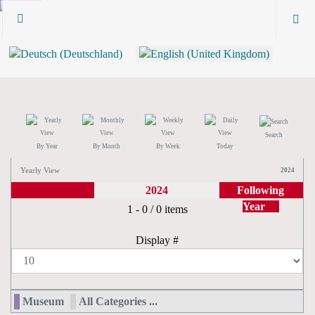
Search
By Year
By Month
By Week
Today
Yearly View
2024
2024
Following
Year
Pagination List Limit
1 - 0 / 0 items
Display #
Museum
All Categories ...