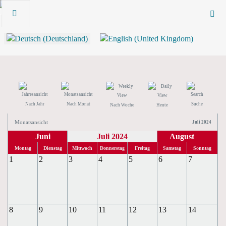
Nach Jahr
Nach Monat
Suche
Nach Woche
Heute
Monatsansicht
Juli 2024
Juni
Juli 2024
August
Montag
Dienstag
Mittwoch
Donnerstag
Freitag
Samstag
Sonntag
1
2
3
4
5
6
7
8
9
10
11
12
13
14