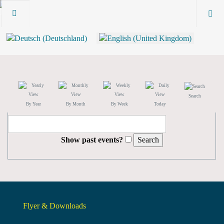
Search
By Year
By Month
By Week
Today
Show past events?
Flyer & Downloads