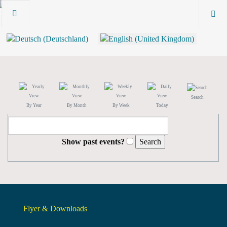
Search
By Year
By Month
By Week
Today
Show past events?
Flyer & Downloads