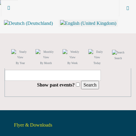
Search
By Year
By Month
By Week
Today
Show past events?
Flyer & Downloads