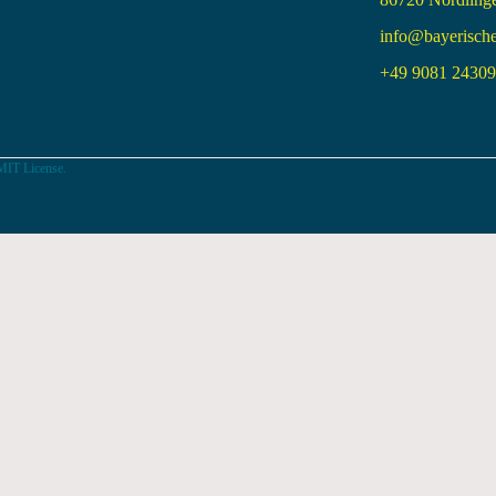
info@bayerisch
+49 9081 24309 
MIT License.