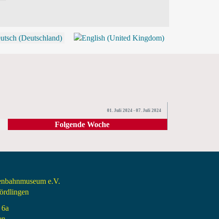
P
01. Juli 2024 - 07. Juli 2024
Folgende Woche
senbahnmuseum e.V.
rdlingen
 6a
en