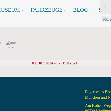
MUSEUM
FAHRZEUGE
BLOG
SHO
Suche
01. Juli 2024 - 07. Juli 2024
Bayerisches Ei
München und Nö
Am Hohen Weg
86720 Nördling