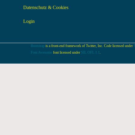
Datenschutz & Cookies
Login
Bootstrap
is a front-end framework of Twitter, Inc. Code licensed under
Font Awesome
font licensed under
SIL OFL 1.1
.