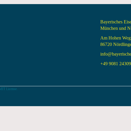
Bayerisches Ei
München und Nö
Am Hohen Weg
86720 Nördling
info@bayerisch
+49 9081 24309 
MIT License.