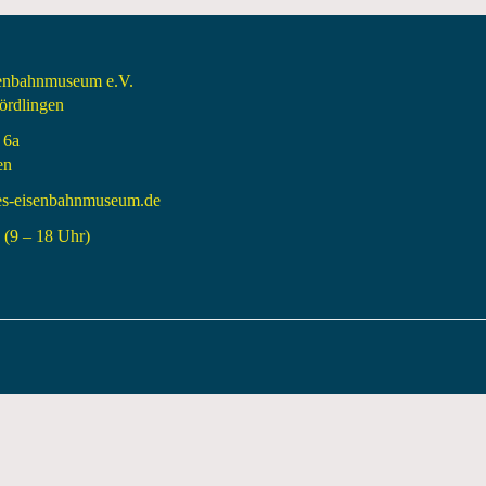
senbahnmuseum e.V.
rdlingen
 6a
en
es-eisenbahnmuseum.de
(9 – 18 Uhr)