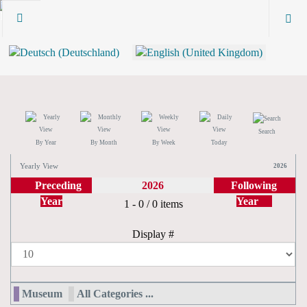
Search
By Year
By Month
By Week
Today
Yearly View
2026
Preceding
2026
Following
Year
Year
Pagination List Limit
1 - 0 / 0 items
Display #
Museum
All Categories ...