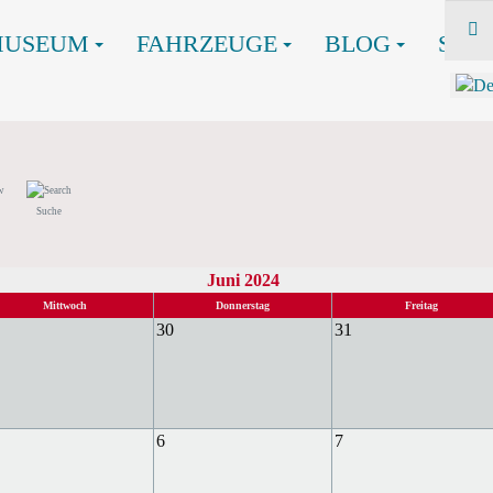
MUSEUM
FAHRZEUGE
BLOG
SHO
Suche
Juni 2024
Mittwoch
Donnerstag
Freitag
30
31
6
7