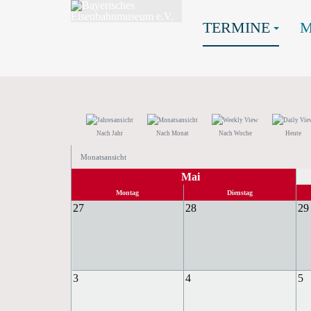
TERMINE
Nach Jahr
Nach Monat
Nach Woche
Heute
Monatsansicht
Mai
Montag
Dienstag
27
28
29
3
4
5