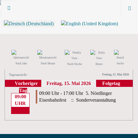
Nach Jahr
Nach Monat
Suche
Nach Woche
Heute
Tagesansicht
Freitag, 15. Mai 2026
Vorheriger
Freitag, 15. Mai 2026
Folgetag
Tag
09:00 Uhr - 17:00 Uhr
5. Nördlinger
09:00
Eisenbahnfest
:: Sonderveranstaltung
UHR