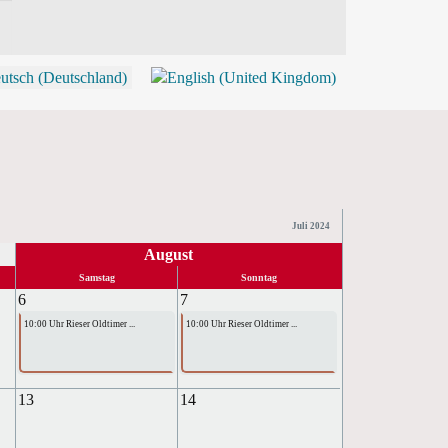
P
Juli 2024
August
Samstag
Sonntag
6
7
10:00 Uhr Rieser Oldtimer ...
10:00 Uhr Rieser Oldtimer ...
13
14