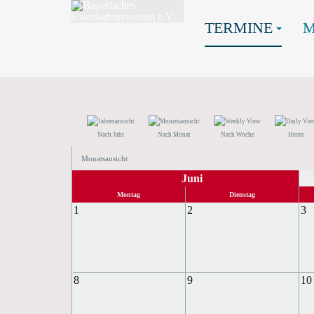
TERMINE
Nach Jahr
Nach Monat
Nach Woche
Heute
Monatsansicht
Juni
Montag
Dienstag
1
2
3
8
9
10