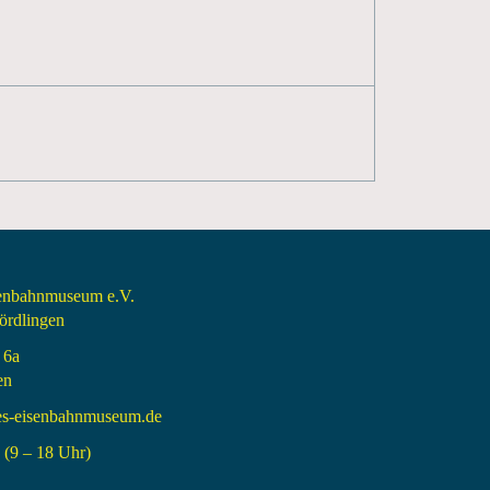
senbahnmuseum e.V.
rdlingen
 6a
en
es-eisenbahnmuseum.de
(9 – 18 Uhr)