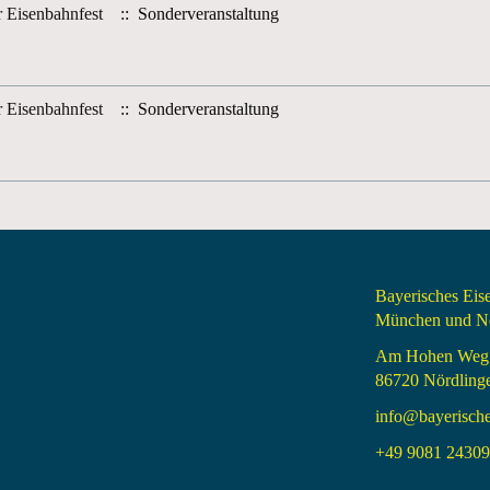
r Eisenbahnfest
:: Sonderveranstaltung
r Eisenbahnfest
:: Sonderveranstaltung
Bayerisches Ei
München und Nö
Am Hohen Weg
86720 Nördling
info@bayerisch
+49 9081 24309 