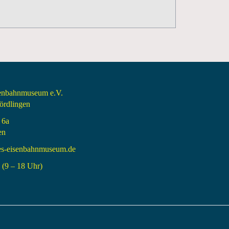
senbahnmuseum e.V.
rdlingen
 6a
en
es-eisenbahnmuseum.de
(9 – 18 Uhr)