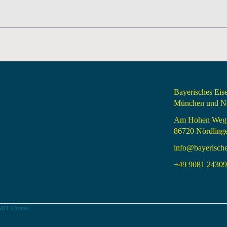
Bayerisches Ei
München und Nö
Am Hohen Weg
86720 Nördling
info@bayerisch
+49 9081 24309 
MIT License.