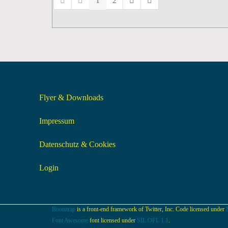
1
2
Flyer & Downloads
Impressum
Datenschutz & Cookies
Login
Bootstrap
is a front-end framework of Twitter, Inc. Code licensed under
Font Awesome
font licensed under
SIL OFL 1.1
.