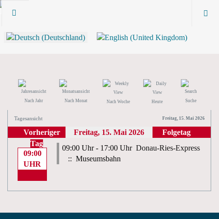
Nach Jahr
Nach Monat
Suche
Nach Woche
Heute
Tagesansicht
Freitag, 15. Mai 2026
Vorheriger
Freitag, 15. Mai 2026
Folgetag
Tag
09:00 Uhr - 17:00 Uhr
Donau-Ries-Express
09:00
:: Museumsbahn
UHR