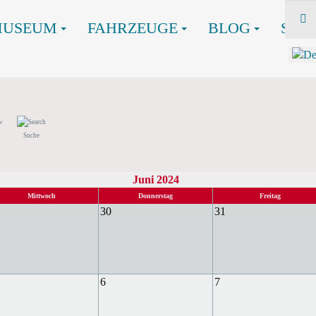
MUSEUM
FAHRZEUGE
BLOG
SHO
Suche
Juni 2024
Mittwoch
Donnerstag
Freitag
30
31
6
7