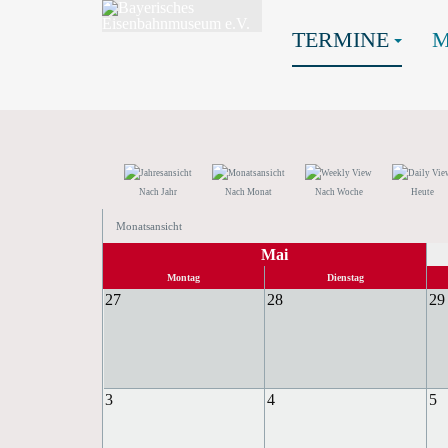
TERMINE
Nach Jahr
Nach Monat
Nach Woche
Heute
Monatsansicht
Mai
Montag
Dienstag
27
28
29
3
4
5