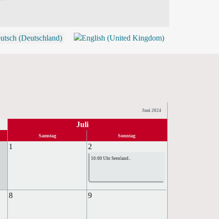
P
Juni 2024
Juli
Samstag
Sonntag
1
2
10:00 Uhr Seenland..
8
9