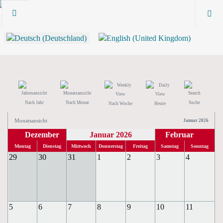
Nach Jahr
Nach Monat
Suche
Nach Woche
Heute
Monatsansicht
Januar 2026
Dezember
Januar 2026
Februar
Montag
Dienstag
Mittwoch
Donnerstag
Freitag
Samstag
Sonntag
29
30
31
1
2
3
4
5
6
7
8
9
10
11