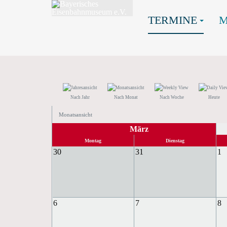
TERMINE
Nach Jahr
Nach Monat
Nach Woche
Heute
Monatsansicht
März
Montag
Dienstag
30
31
1
6
7
8