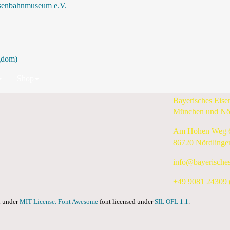
isenbahnmuseum e.V.
Suche
Shop
Bayerisches Eis
München und Nö
Am Hohen Weg 
86720 Nördlinge
info@bayerische
+49 9081 24309 (
ed under
MIT License.
Font Awesome
font licensed under
SIL OFL 1.1
.