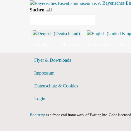
Bayerisches E
Suchen ...
Nach Jahr
Nach Monat
Nach Woche
Heute
Vergangene Events anzeigen?
Termine
Museum
Fahrzeuge
Blog
Flyer & Downloads
Impressum
Datenschutz & Cookies
Login
Bootstrap
is a front-end framework of Twitter, Inc. Code licens