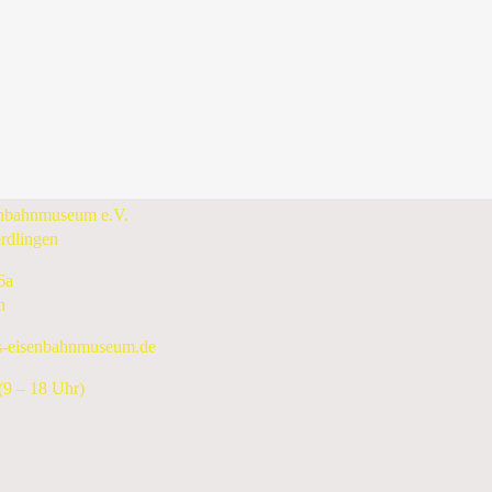
enbahnmuseum e.V.
rdlingen
6a
n
s-eisenbahnmuseum.de
9 – 18 Uhr)