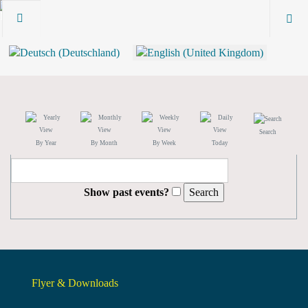
Search
By Year
By Month
By Week
Today
Show past events?
Flyer & Downloads