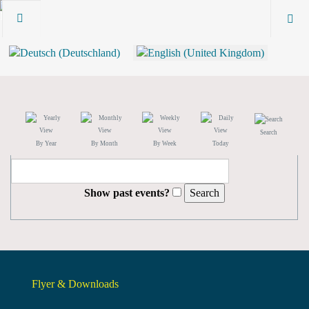
Search
By Year
By Month
By Week
Today
Show past events?
Flyer & Downloads