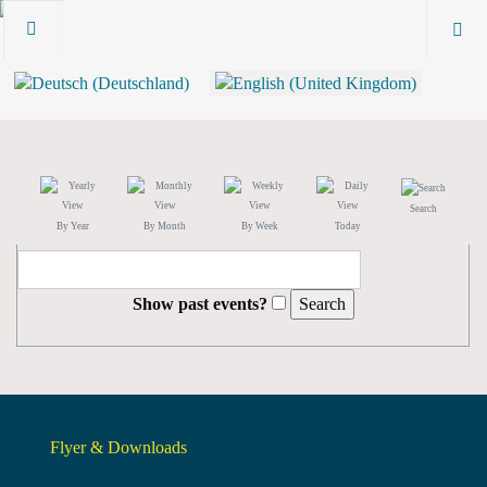
Search
By Year
By Month
By Week
Today
Show past events?
Flyer & Downloads