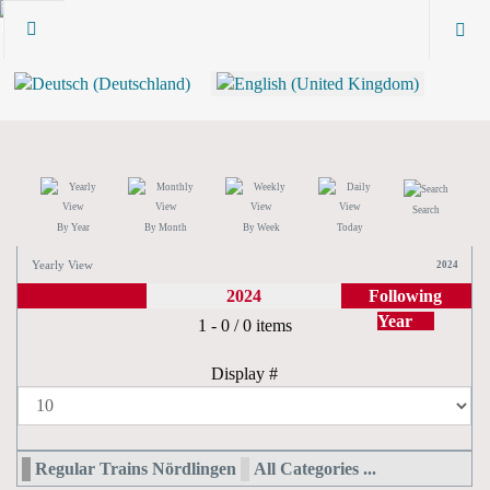
Search
By Year
By Month
By Week
Today
Yearly View
2024
2024
Following
Year
Pagination List Limit
1 - 0 / 0 items
Display #
Regular Trains Nördlingen
All Categories ...