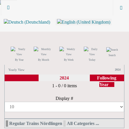
Search
By Year
By Month
By Week
Today
Yearly View
2024
2024
Following
Year
Pagination List Limit
1 - 0 / 0 items
Display #
Regular Trains Nördlingen
All Categories ...