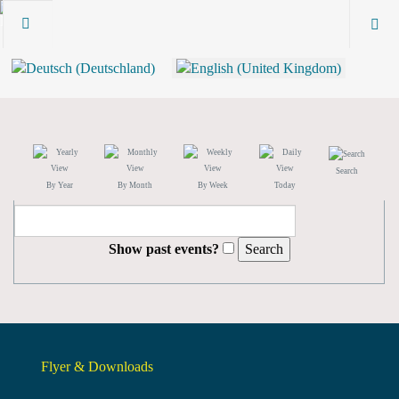
Search
By Year
By Month
By Week
Today
Show past events?
Flyer & Downloads