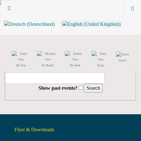
Search
By Year
By Month
By Week
Today
Show past events?
Flyer & Downloads